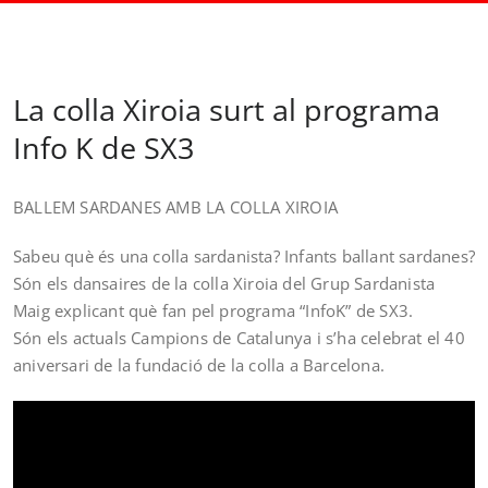
La colla Xiroia surt al programa
Info K de SX3
BALLEM SARDANES AMB LA COLLA XIROIA
Sabeu què és una colla sardanista? Infants ballant sardanes?
Són els dansaires de la colla Xiroia del Grup Sardanista
Maig explicant què fan pel programa “InfoK” de SX3.
Són els actuals Campions de Catalunya i s’ha celebrat el 40
aniversari de la fundació de la colla a Barcelona.