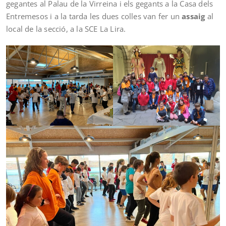
gegantes al Palau de la Virreina i els gegants a la Casa dels
Entremesos i a la tarda les dues colles van fer un
assaig
al
local de la secció, a la SCE La Lira.