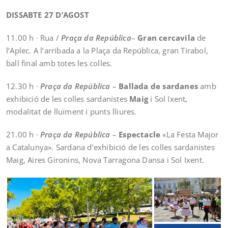
DISSABTE 27 D’AGOST
11.00 h · Rua /
Praça da República
–
Gran cercavila
de
l’Aplec. A l’arribada a la Plaça da República, gran Tirabol,
ball final amb totes les colles.
12.30 h ·
Praça da República
–
Ballada de sardanes
amb
exhibició de les colles sardanistes
Maig
i Sol Ixent,
modalitat de lluïment i punts lliures.
21.00 h ·
Praça da República
–
Espectacle
«La Festa Major
a Catalunya». Sardana d’exhibició de les colles sardanistes
Maig, Aires Gironins, Nova Tarragona Dansa i Sol Ixent.