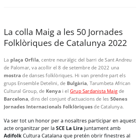
La colla Maig a les 50 Jornades
Folklòriques de Catalunya 2022
La
plaça Orfila
, centre neuràlgic del barri de Sant Andreu
de Palomar, va acollir el 8 de setembre de 2022 una
mostra
de danses folklòriques. Hi van prendre part els
grups Ensemble Detelini, de
Bulgària
, Tarumbeta African
Cultural Group, de
Kenya
i el
Grup Sardanista Maig
de
Barcelona
, dins del conjunt d’actuacions de les
50enes
Jornades Internacionals Folklòriques
de Catalunya.
Va ser tot un honor per a nosaltres participar en aquest
acte organitzar per la
SCE La Lira
juntament amb
Adifolk
Cultura Catalana que pretén obrir finestres al