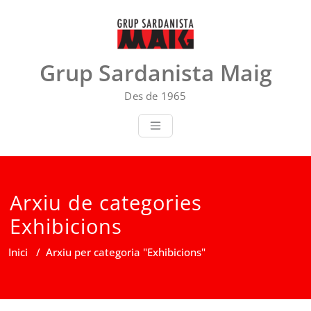
Skip
to
content
Grup Sardanista Maig
Des de 1965
Arxiu de categories
Exhibicions
Inici
/
Arxiu per categoria "Exhibicions"