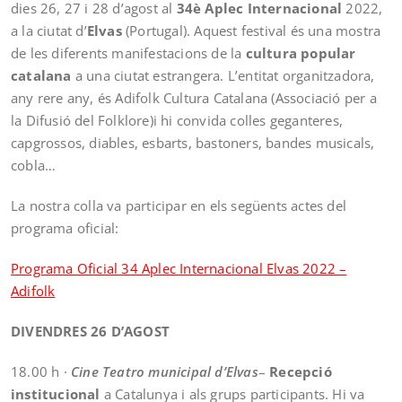
dies 26, 27 i 28 d’agost al
34è Aplec Internacional
2022,
a la ciutat d’
Elvas
(Portugal). Aquest festival és una mostra
de les diferents manifestacions de la
cultura popular
catalana
a una ciutat estrangera. L’entitat organitzadora,
any rere any, és Adifolk Cultura Catalana (Associació per a
la Difusió del Folklore)i hi convida colles geganteres,
capgrossos, diables, esbarts, bastoners, bandes musicals,
cobla…
La nostra colla va participar en els següents actes del
programa oficial:
Programa Oficial 34 Aplec Internacional Elvas 2022 –
Adifolk
DIVENDRES 26 D’AGOST
18.00 h ·
Cine Teatro municipal d’Elvas
–
Recepció
institucional
a Catalunya i als grups participants. Hi va