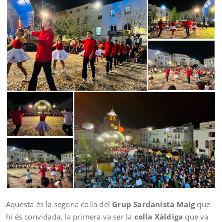
Aquesta és la segona colla del
Grup Sardanista Maig
que
hi és convidada, la primera va ser la
colla Xàldiga
que va