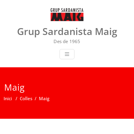
Skip
to
content
Grup Sardanista Maig
Des de 1965
Maig
Inici
/
Colles
/
Maig