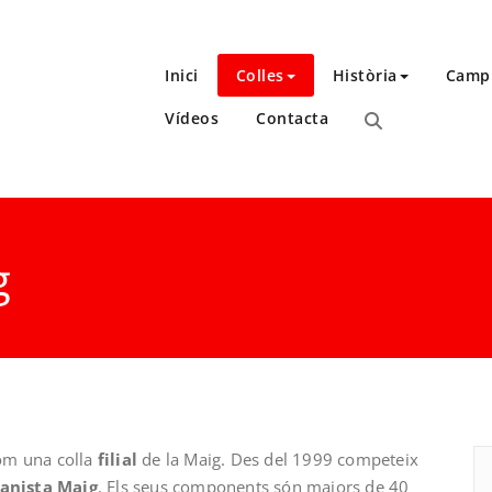
Inici
Colles
Història
Camp
Vídeos
Contacta
g
om una colla
filial
de la Maig. Des del 1999 competeix
anista Maig
. Els seus components són majors de 40