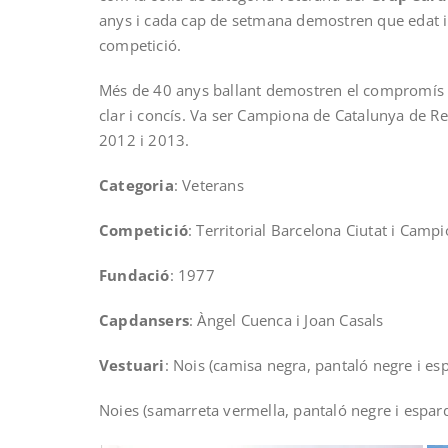
anys i cada cap de setmana demostren que edat 
competició.
Més de 40 anys ballant demostren el compromís del
clar i concís. Va ser Campiona de Catalunya de R
2012 i 2013.
Categoria
: Veterans
Competició
: Territorial Barcelona Ciutat i Cam
Fundació
: 1977
Capdansers
: Àngel Cuenca i Joan Casals
Vestuari
: Nois (camisa negra, pantaló negre i e
Noies (samarreta vermella, pantaló negre i espar