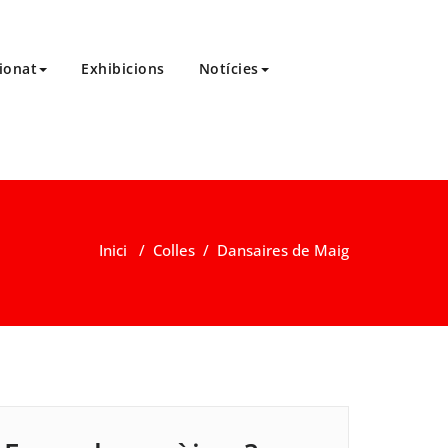
ionat
Exhibicions
Notícies
Inici
/
Colles
/
Dansaires de Maig