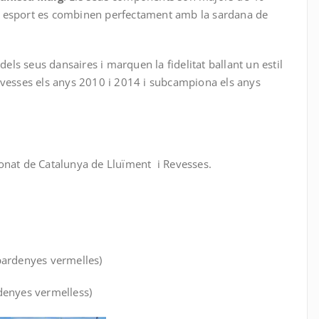
i esport es combinen perfectament amb la sardana de
s seus dansaires i marquen la fidelitat ballant un estil
evesses els anys 2010 i 2014 i subcampiona els anys
pionat de Catalunya de Lluïment i Revesses.
spardenyes vermelles)
denyes vermelless)