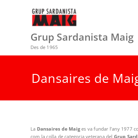
Skip
to
content
Grup Sardanista Maig
Des de 1965
Dansaires de Mai
La
Dansaires de Maig
es va fundar l’any 1977 c
com la colla de categoria veterana del
Grup Sard