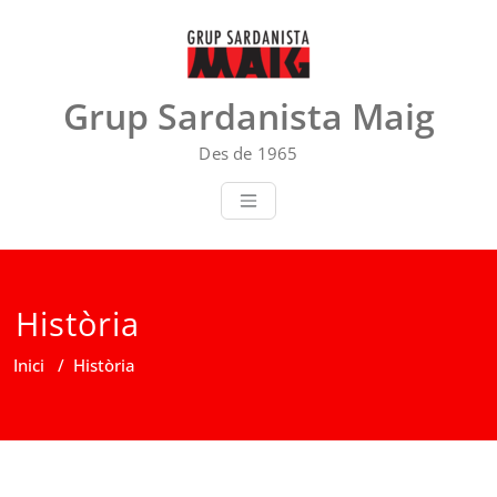
Skip
to
content
Grup Sardanista Maig
Des de 1965
Història
Inici
/
Història