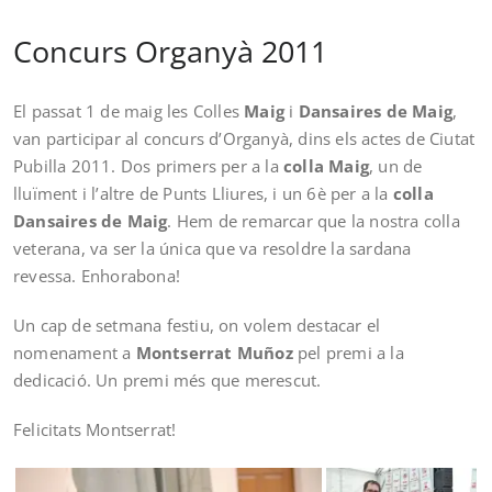
Concurs Organyà 2011
El passat 1 de maig les Colles
Maig
i
Dansaires de Maig
,
van participar al concurs d’Organyà, dins els actes de Ciutat
Pubilla 2011. Dos primers per a la
colla Maig
, un de
lluïment i l’altre de Punts Lliures, i un 6è per a la
colla
Dansaires de Maig
. Hem de remarcar que la nostra colla
veterana, va ser la única que va resoldre la sardana
revessa. Enhorabona!
Un cap de setmana festiu, on volem destacar el
nomenament a
Montserrat Muñoz
pel premi a la
dedicació. Un premi més que merescut.
Felicitats Montserrat!