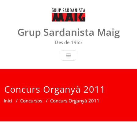
Skip
to
content
Grup Sardanista Maig
Des de 1965
Concurs Organyà 2011
Inici
/
Concursos
/
Concurs Organyà 2011