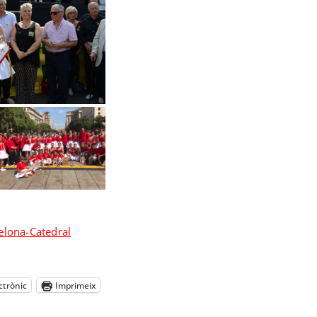
elona-Catedral
ctrònic
Imprimeix