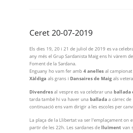
Ceret 20-07-2019
Els dies 19, 20 i 21 de juliol de 2019 es va celebr
any més el Grup Sardanista Maig ens hi vàrem des
Foment de la Sardana.
Enguany ho vam fer amb
4 anelles
al campionat d
Xàldiga
als grans i
Dansaires de Maig
als vetera
Divendres
al vespre es va celebrar una
ballada
tarda també hi va haver una
ballada
a càrrec de 
continuació ens vam dirigir a les escoles per canvi
La plaça de la Llibertat va ser l’emplaçament on e
partir de les 22h. Les sardanes de
lluïment
van s