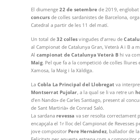
El diumenge
22 de setembre
de 2019, englobat 
concurs
de colles sardanistes de Barcelona, orga
Catedral a partir de les 11 del matí.
Un total de
32 colles
vingudes d’arreu de
Catal
al Campionat de Catalunya Gran, Veterà A i B a 
Al
campionat de Catalunya Veterà B
hi va comp
Maig
. Pel que fa a la competició de colles lliures 
Xamosa, la Maig i la Xàldiga.
La
Cobla La Principal del Llobregat
va interpre
Montserrat Pujolar
, a la qual se li va retre un
h
d’en Nando» de Carles Santiago, present al concur
de Sant Martirià» de Conrad Saló.
La sardana
revessa
va ser resolta correctament p
encapçala el 1r lloc del Campionat de Revesses p
jove compositor
Pere Hernández
, ballador de l
Felicitats per aquesta estrena com a compositor qu