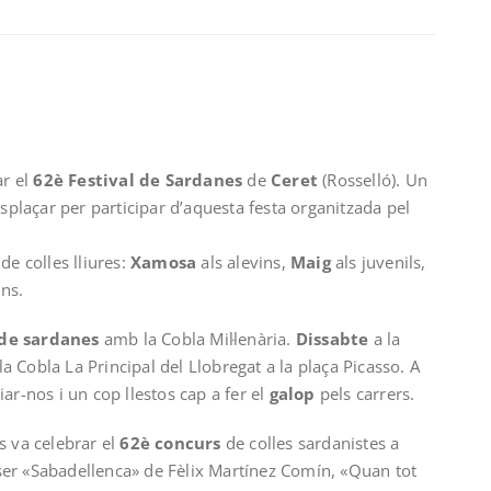
ar el
62è Festival de Sardanes
de
Ceret
(Rosselló). Un
plaçar per participar d’aquesta festa organitzada pel
e colles lliures:
Xamosa
als alevins,
Maig
als juvenils,
ns.
 de sardanes
amb la Cobla Mil·lenària.
Dissabte
a la
la Cobla La Principal del Llobregat a la plaça Picasso. A
ar-nos i un cop llestos cap a fer el
galop
pels carrers.
s va celebrar el
62è concurs
de colles sardanistes a
er «Sabadellenca» de Fèlix Martínez Comín, «Quan tot