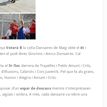
unya
Veterà B
la colla Dansaires de Maig obté el
4t
i
n el podi Aires Gironins i Amics Dansaires. Cal
ta el
3r lloc
darrera de Trapelles i Petits Amunt i Crits,
d’Il·lusions, Cabirols i Cors Juvenils. Pel que fa als grans,
s, Humor i Alegria i Amunt i Crits.
sposar d’un
espai de descans
mentre s’interpretaven
, aigües i ombra. A més, cada dansaire va rebre una