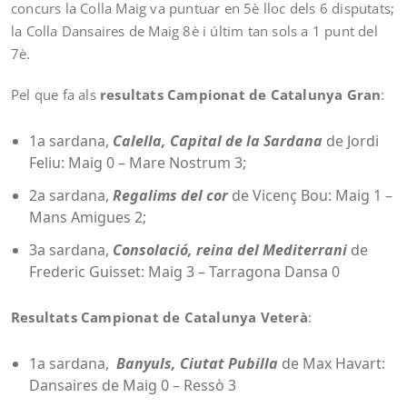
concurs la Colla Maig va puntuar en 5è lloc dels 6 disputats;
la Colla Dansaires de Maig 8è i últim tan sols a 1 punt del
7è.
Pel que fa als
resultats Campionat de Catalunya Gran
:
1a sardana,
Calella, Capital de la Sardana
de Jordi
Feliu: Maig 0 – Mare Nostrum 3;
2a sardana,
Regalims del cor
de Vicenç Bou: Maig 1 –
Mans Amigues 2;
3a sardana,
Consolació, reina del Mediterrani
de
Frederic Guisset: Maig 3 – Tarragona Dansa 0
Resultats Campionat de Catalunya Veterà
:
1a sardana,
Banyuls, Ciutat Pubilla
de Max Havart:
Dansaires de Maig 0 – Ressò 3