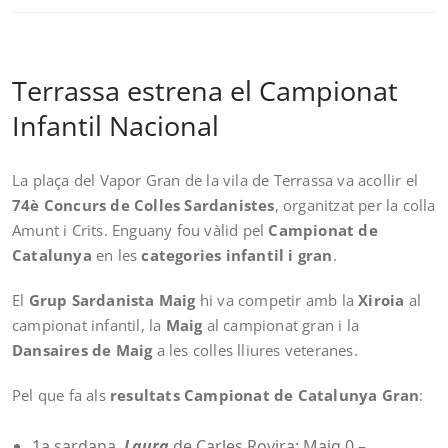
Terrassa estrena el Campionat
Infantil Nacional
La plaça del Vapor Gran de la vila de Terrassa va acollir el
74è Concurs de Colles Sardanistes
, organitzat per la colla
Amunt i Crits. Enguany fou vàlid pel
Campionat de
Catalunya
en les
categories infantil i gran
.
El
Grup Sardanista Maig
hi va competir amb la
Xiroia
al
campionat infantil, la
Maig
al campionat gran i la
Dansaires de Maig
a les colles lliures veteranes.
Pel que fa als
resultats Campionat de Catalunya Gran
:
1a sardana,
Laura
de Carles Rovira: Maig 0 –