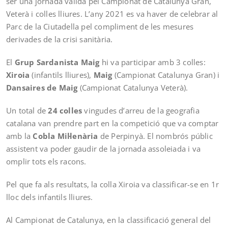
ser una jornada vàlida pel Campionat de Catalunya Gran,
Veterà i colles lliures. L’any 2021 es va haver de celebrar al
Parc de la Ciutadella pel compliment de les mesures
derivades de la crisi sanitària.
El
Grup Sardanista Maig
hi va participar amb 3 colles:
Xiroia
(infantils lliures),
Maig
(Campionat Catalunya Gran) i
Dansaires de Maig
(Campionat Catalunya Veterà).
Un total de
24 colles
vingudes d’arreu de la geografia
catalana van prendre part en la competició que va comptar
amb la
Cobla Mil·lenària
de Perpinyà. El nombrós públic
assistent va poder gaudir de la jornada assoleiada i va
omplir tots els racons.
Pel que fa als resultats, la colla Xiroia va classificar-se en 1r
lloc dels infantils lliures.
Al Campionat de Catalunya, en la classificació general del