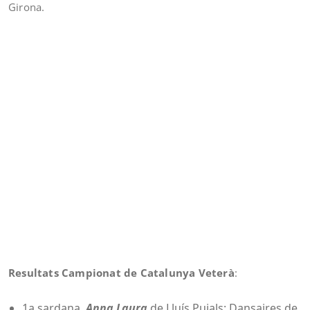
Girona.
Resultats Campionat de Catalunya Veterà
:
1a sardana,
Anna Laura
de Lluís Pujals: Dansaires de