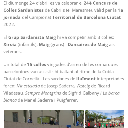
El diumenge 24 d’abril es va celebrar el
24è Concurs de
Colles Sardanistes
de Cabrils (el Maresme), vàlid per la
1a
jornada
del Campionat
Territorial de Barcelona Ciutat
2022.
El
Grup Sardanista Maig
hi va competir amb 3 colles:
Xiroia
(infantils),
Maig
(grans) i
Dansaires de Maig
als
veterans.
Un total de
15 colles
vingudes d’arreu de les comarques
barcelonines van assistir-hi ballant al ritme de la Cobla
Ciutat de Cornellà. Les sardanes de
lluïment
interpretades
foren:
Nit estelada
de Josep Saderra
, Festeig
de Ricard
Viladesau
,
Sempre Montgrins
de Sigfrid Galbany
i
La barca
blanca
de Manel Saderra i Puigferrer.