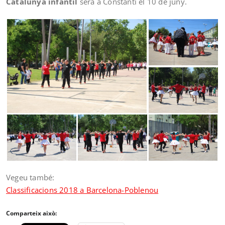
Catalunya infantil
serà a Constantí el 10 de juny.
Vegeu també:
Classificacions 2018 a Barcelona-Poblenou
Comparteix això: