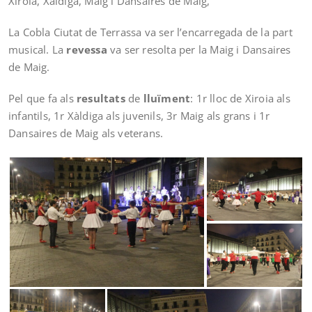
Xiroia, Xàldiga, Maig i Dansaires de Maig,
La Cobla Ciutat de Terrassa va ser l’encarregada de la part
musical. La
revessa
va ser resolta per la Maig i Dansaires
de Maig.
Pel que fa als
resultats
de
lluïment
: 1r lloc de Xiroia als
infantils, 1r Xàldiga als juvenils, 3r Maig als grans i 1r
Dansaires de Maig als veterans.