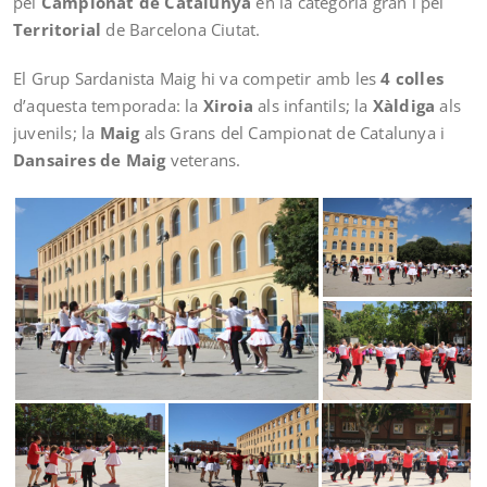
pel
Campionat de Catalunya
en la categoria gran i pel
Territorial
de Barcelona Ciutat.
El Grup Sardanista Maig hi va competir amb les
4 colles
d’aquesta temporada: la
Xiroia
als infantils; la
Xàldiga
als
juvenils; la
Maig
als Grans del Campionat de Catalunya i
Dansaires de Maig
veterans.