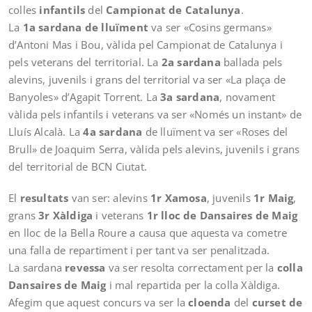
colles
infantils
del
Campionat de Catalunya
.
La
1a sardana de lluïment
va ser «Cosins germans»
d’Antoni Mas i Bou, vàlida pel Campionat de Catalunya i
pels veterans del territorial. La
2a sardana
ballada pels
alevins, juvenils i grans del territorial va ser «La plaça de
Banyoles» d’Agapit Torrent. La
3a sardana
, novament
vàlida pels infantils i veterans va ser «Només un instant» de
Lluís Alcalà. La
4a sardana
de lluïment va ser «Roses del
Brull» de Joaquim Serra, vàlida pels alevins, juvenils i grans
del territorial de BCN Ciutat.
El
resultats
van ser: alevins
1r Xamosa
, juvenils
1r Maig
,
grans
3r Xàldiga
i veterans
1r lloc de Dansaires de Maig
en lloc de la Bella Roure a causa que aquesta va cometre
una falla de repartiment i per tant va ser penalitzada.
La sardana
revessa
va ser resolta correctament per la
colla
Dansaires de Maig
i mal repartida per la colla Xàldiga.
Afegim que aquest concurs va ser la
cloenda
del
curset de