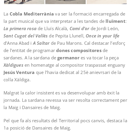
La
Cobla Mediterrània
va ser la formació encarregada de
la part musical que va interpretar a les tandes de
lluïment
:
La primera rosa
de Lluís Alcalà,
Camí d’or
de Jordi León,
Sant Cugat del Vallès
de Pepita Llunell,
Once in your life
d’Anna Abad i
A Saltar
de Pau Marons. Cal destacar l’esforç
de l’entitat de programar
dones compositores
de
sardanes. A la sardana de
germanor
es va tocar la peça
Xàldigues
en homenatge al compositor traspassat enguany
Jesús Ventura
que l’havia dedicat al 25è anievrsari de la
colla Xàldiga.
Malgrat la calor insistent es va desenvolupar amb èxit la
jornada. La sardana revessa va ser resolta correctament per
la Maig i Dansaires de Maig.
Pel que fa als resultats del Territorial pocs canvis, destaca la
1a posició de Dansaires de Maig.