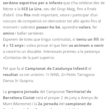
sardana esportiva per a infants
que s’ha celebrat des de
febrer a la
SCE La Lira
, seu del Grup Maig, fins a finals
d’abril. Una
fita
molt important, veure i participar d’un
concurs de competició on demostrar tot allò après fins al
moment i sobretot
passar-ho bé
, aprendre
valors
, fer
amics
i ballar sardanes.
Esperem de totes que tingui continuïtat, si
teniu un fill
de
4
a
12 anys
i voleu provar el que fem
us animem a venir
a veure’ns un dissabte. Interessats premeu a la pestanya
«Contacta» de la part superior.
Pel que fa al
Campionat de Catalunya Infantil
el
resultat
va ser unànim: 1r NINS, 2n Petits Tarragona
Dansa 3r Guspira.
La
propera jornada
del Campionat
Territorial de
Barcelona Ciutat
serà el proper 2 de juny a Arenys de
Munt (Maresme) i la
2a jornada
del
campionat de