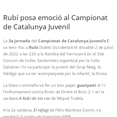
Rubí posa emoció al Campionat
de Catalunya Juvenil
La
3a jornada
del
Campionat de Catalunya Juvenils C
va tenir lloc a
Rubí
(Vallès Occidental) el dissabte 2 de juliol
de 2022 a les 22h a la Rambla del Ferrocarril en el 36è
Concurs de Colles Sardanistes organitzat per la Colla
Galzeran i hi va participar la juvenil del Grup Maig, la
Xàldiga que va ser acompanyada per la infantil, la Xiroia.
La blanc-i-vermella va fer un bon paper
guanyant
el 1r
l’enfrontament contra Brots de Dintre el Bosc 2-1 en la
sardana
A Rubí de tot cor
de Miquel Tudela.
A la 2a sardana,
El refugi
de Fèlix Martínez Comín, va
perdre 0-3 contra els banyolins NINS.