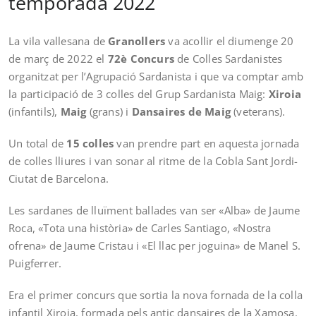
temporada 2022
La vila vallesana de
Granollers
va acollir el diumenge 20
de març de 2022 el
72è Concurs
de Colles Sardanistes
organitzat per l’Agrupació Sardanista i que va comptar amb
la participació de 3 colles del Grup Sardanista Maig:
Xiroia
(infantils),
Maig
(grans) i
Dansaires de Maig
(veterans).
Un total de
15 colles
van prendre part en aquesta jornada
de colles lliures i van sonar al ritme de la Cobla Sant Jordi-
Ciutat de Barcelona.
Les sardanes de lluïment ballades van ser «Alba» de Jaume
Roca, «Tota una història» de Carles Santiago, «Nostra
ofrena» de Jaume Cristau i «El llac per joguina» de Manel S.
Puigferrer.
Era el primer concurs que sortia la nova fornada de la colla
infantil Xiroia, formada pels antic dansaires de la Xamosa.